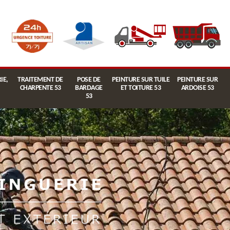
IE,
TRAITEMENT DE
POSE DE
PEINTURE SUR TUILE
PEINTURE SUR
CHARPENTE 53
BARDAGE
ET TOITURE 53
ARDOISE 53
53