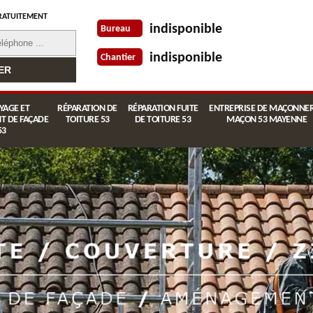
RATUITEMENT
indisponible
Bureau
indisponible
Chantier
YAGE ET
RÉPARATION DE
RÉPARATION FUITE
ENTREPRISE DE MAÇONNER
T DE FAÇADE
TOITURE 53
DE TOITURE 53
MAÇON 53 MAYENNE
53