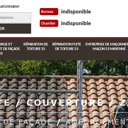
RATUITEMENT
indisponible
Bureau
indisponible
Chantier
YAGE ET
RÉPARATION DE
RÉPARATION FUITE
ENTREPRISE DE MAÇONNER
T DE FAÇADE
TOITURE 53
DE TOITURE 53
MAÇON 53 MAYENNE
53