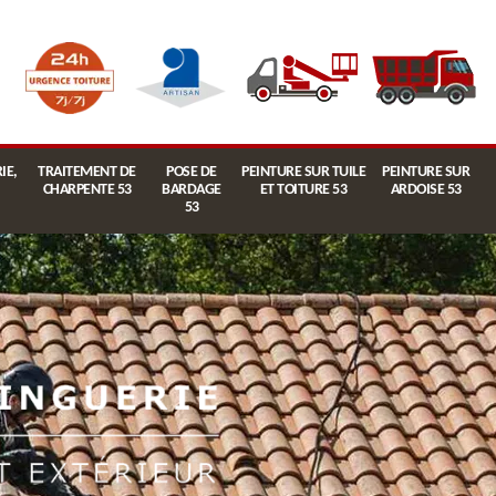
IE,
TRAITEMENT DE
POSE DE
PEINTURE SUR TUILE
PEINTURE SUR
CHARPENTE 53
BARDAGE
ET TOITURE 53
ARDOISE 53
53