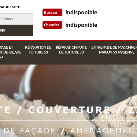
RATUITEMENT
indisponible
Bureau
indisponible
Chantier
YAGE ET
RÉPARATION DE
RÉPARATION FUITE
ENTREPRISE DE MAÇONNER
T DE FAÇADE
TOITURE 53
DE TOITURE 53
MAÇON 53 MAYENNE
53