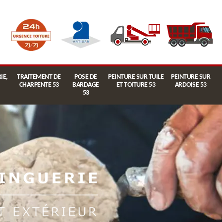
IE,
TRAITEMENT DE
POSE DE
PEINTURE SUR TUILE
PEINTURE SUR
CHARPENTE 53
BARDAGE
ET TOITURE 53
ARDOISE 53
53