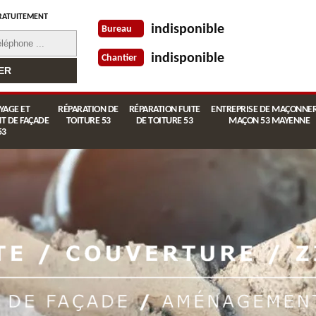
RATUITEMENT
indisponible
Bureau
indisponible
Chantier
YAGE ET
RÉPARATION DE
RÉPARATION FUITE
ENTREPRISE DE MAÇONNER
T DE FAÇADE
TOITURE 53
DE TOITURE 53
MAÇON 53 MAYENNE
53