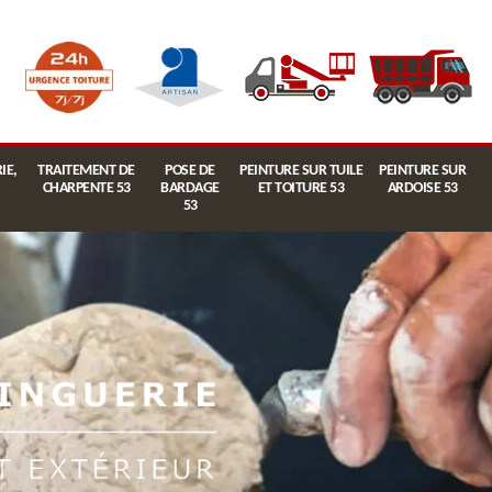
IE,
TRAITEMENT DE
POSE DE
PEINTURE SUR TUILE
PEINTURE SUR
CHARPENTE 53
BARDAGE
ET TOITURE 53
ARDOISE 53
53