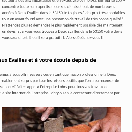
secteur à des prix imbattables et en exclusivité ce mois-ci. Entreprise Lobry
concentre toute son expertise pour ses clients depuis de nombreuses
années à Deux Evailles dans le 53150 te toujours à des prix très abordables
tout en ayant fourni avec une prestation de travail de très bonne qualité !!
N’attendez plus et demandez le plus rapidement possible dès maintenant
un devis. Et si vous vous trouvez à Deux Evailles dans le 53150 votre devis
vous sera offert !! oui il sera gratuit !!. Alors dépêchez-vous !!
ux Evailles et à votre écoute depuis de
emps à vous offrir ses services en tant que maçon professionnel à Deux
éablement surpris par tous les retours positifs que l’on a pu recenser de
us encore? Faites appel à Entreprise Lobry pour tous vos travaux de
 site internet de Entreprise Lobry ou en le contactant directement par