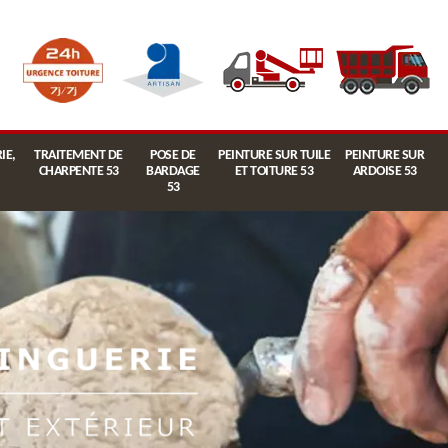
IE,
TRAITEMENT DE
POSE DE
PEINTURE SUR TUILE
PEINTURE SUR
CHARPENTE 53
BARDAGE
ET TOITURE 53
ARDOISE 53
53