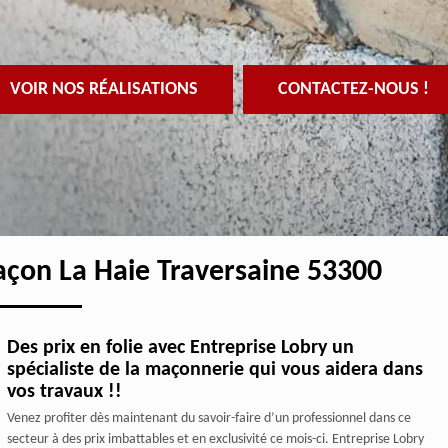
VOIR NOS RÉALISATIONS
CONTACTEZ-NOUS !
açon La Haie Traversaine 53300
Des prix en folie avec Entreprise Lobry un
spécialiste de la maçonnerie qui vous aidera dans
vos travaux !!
Venez profiter dès maintenant du savoir-faire d’un professionnel dans ce
secteur à des prix imbattables et en exclusivité ce mois-ci. Entreprise Lobry