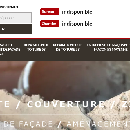
RATUITEMENT
indisponible
Bureau
indisponible
Chantier
YAGE ET
RÉPARATION DE
RÉPARATION FUITE
ENTREPRISE DE MAÇONNER
T DE FAÇADE
TOITURE 53
DE TOITURE 53
MAÇON 53 MAYENNE
53