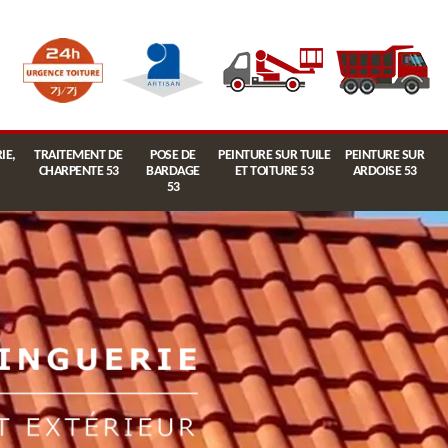
IE,
TRAITEMENT DE
POSE DE
PEINTURE SUR TUILE
PEINTURE SUR
CHARPENTE 53
BARDAGE
ET TOITURE 53
ARDOISE 53
53