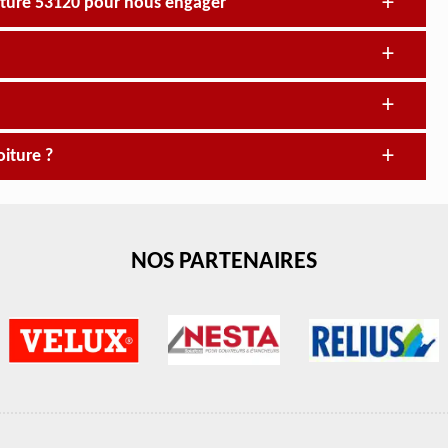
iture 53120 pour nous engager
oiture ?
NOS PARTENAIRES