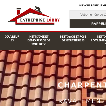
ON VOUS RAPPELLE G
COUVREUR
NETTOYAGE ET
NETTOYAGE ET POSE
NETTO
53
DÉMOUSSAGE DE
DE GOUTTIÈRE 53
RAVALEMEN
TOITURE 53