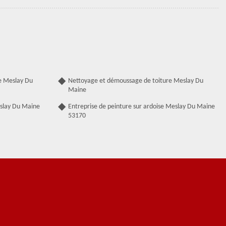
e Meslay Du
Nettoyage et démoussage de toiture Meslay Du
Maine
eslay Du Maine
Entreprise de peinture sur ardoise Meslay Du Maine
53170