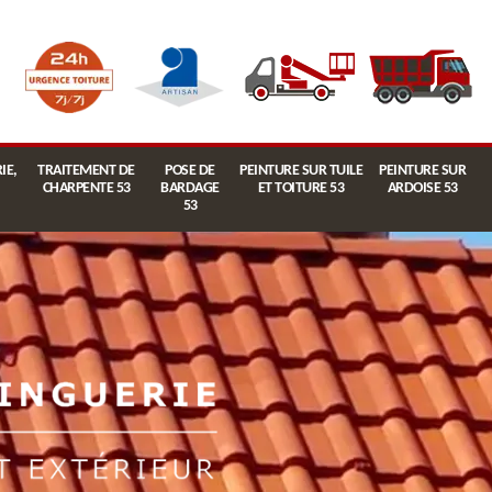
IE,
TRAITEMENT DE
POSE DE
PEINTURE SUR TUILE
PEINTURE SUR
CHARPENTE 53
BARDAGE
ET TOITURE 53
ARDOISE 53
53