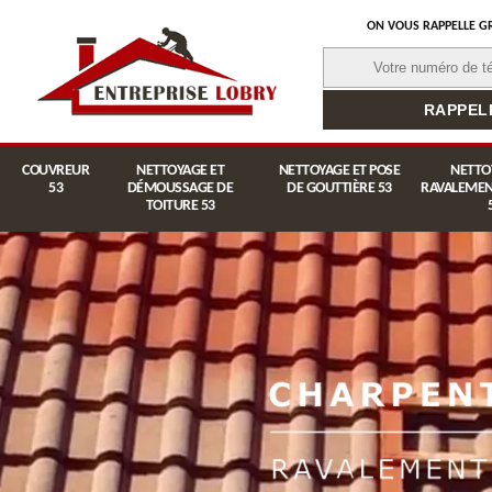
ON VOUS RAPPELLE G
COUVREUR
NETTOYAGE ET
NETTOYAGE ET POSE
NETTO
53
DÉMOUSSAGE DE
DE GOUTTIÈRE 53
RAVALEMEN
TOITURE 53