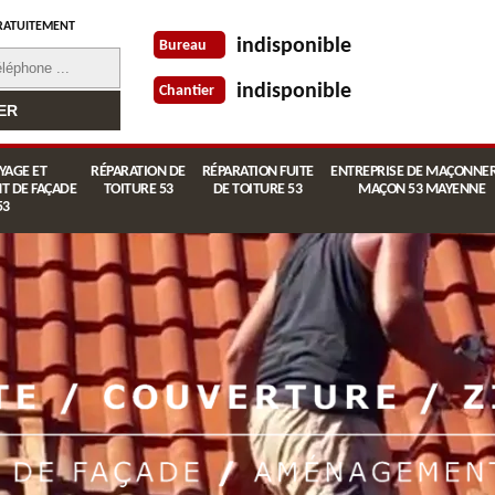
RATUITEMENT
indisponible
Bureau
indisponible
Chantier
YAGE ET
RÉPARATION DE
RÉPARATION FUITE
ENTREPRISE DE MAÇONNER
T DE FAÇADE
TOITURE 53
DE TOITURE 53
MAÇON 53 MAYENNE
53