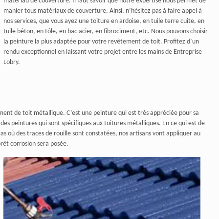
matériau de couverture. Il faut savoir que notre expertise nous permet de
manier tous matériaux de couverture. Ainsi, n’hésitez pas à faire appel à
nos services, que vous ayez une toiture en ardoise, en tuile terre cuite, en
tuile béton, en tôle, en bac acier, en fibrociment, etc. Nous pouvons choisir
la peinture la plus adaptée pour votre revêtement de toit. Profitez d’un
rendu exceptionnel en laissant votre projet entre les mains de Entreprise
Lobry.
ent de toit métallique. C’est une peinture qui est très appréciée pour sa
des peintures qui sont spécifiques aux toitures métalliques. En ce qui est de
as où des traces de rouille sont constatées, nos artisans vont appliquer au
rêt corrosion sera posée.