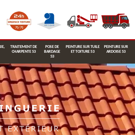
IE,
TRAITEMENT DE
POSE DE
PEINTURE SUR TUILE
PEINTURE SUR
CHARPENTE 53
BARDAGE
ET TOITURE 53
ARDOISE 53
53