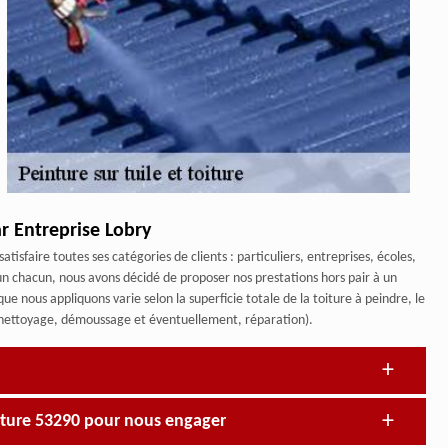
ar Entreprise Lobry
atisfaire toutes ses catégories de clients : particuliers, entreprises, écoles,
 un chacun, nous avons décidé de proposer nos prestations hors pair à un
que nous appliquons varie selon la superficie totale de la toiture à peindre, le
 (nettoyage, démoussage et éventuellement, réparation).
iture 53290 pour nous engager