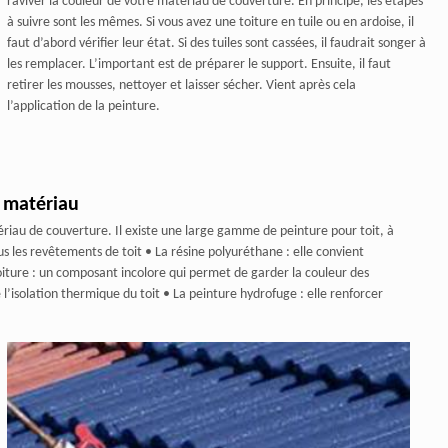
raviver la couleur de votre matériau de couverture. En principe, les étapes
à suivre sont les mêmes. Si vous avez une toiture en tuile ou en ardoise, il
faut d’abord vérifier leur état. Si des tuiles sont cassées, il faudrait songer à
les remplacer. L’important est de préparer le support. Ensuite, il faut
retirer les mousses, nettoyer et laisser sécher. Vient après cela
l’application de la peinture.
 matériau
ériau de couverture. Il existe une large gamme de peinture pour toit, à
ous les revêtements de toit • La résine polyuréthane : elle convient
toiture : un composant incolore qui permet de garder la couleur des
 l’isolation thermique du toit • La peinture hydrofuge : elle renforcer