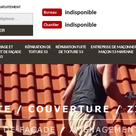
RATUITEMENT
indisponible
Bureau
indisponible
Chantier
YAGE ET
RÉPARATION DE
RÉPARATION FUITE
ENTREPRISE DE MAÇONNER
T DE FAÇADE
TOITURE 53
DE TOITURE 53
MAÇON 53 MAYENNE
53