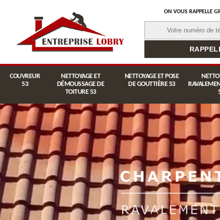
ON VOUS RAPPELLE G
COUVREUR
NETTOYAGE ET
NETTOYAGE ET POSE
NETTO
53
DÉMOUSSAGE DE
DE GOUTTIÈRE 53
RAVALEMEN
TOITURE 53