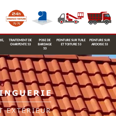
IE,
TRAITEMENT DE
POSE DE
PEINTURE SUR TUILE
PEINTURE SUR
CHARPENTE 53
BARDAGE
ET TOITURE 53
ARDOISE 53
53