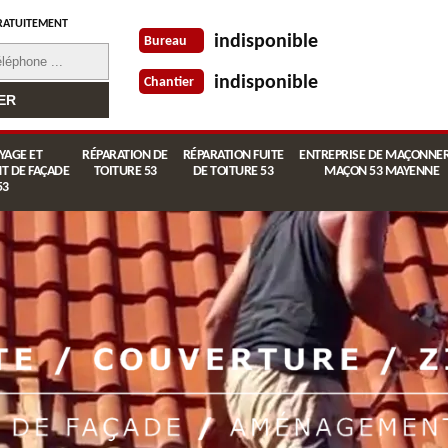
RATUITEMENT
indisponible
Bureau
indisponible
Chantier
YAGE ET
RÉPARATION DE
RÉPARATION FUITE
ENTREPRISE DE MAÇONNER
T DE FAÇADE
TOITURE 53
DE TOITURE 53
MAÇON 53 MAYENNE
53