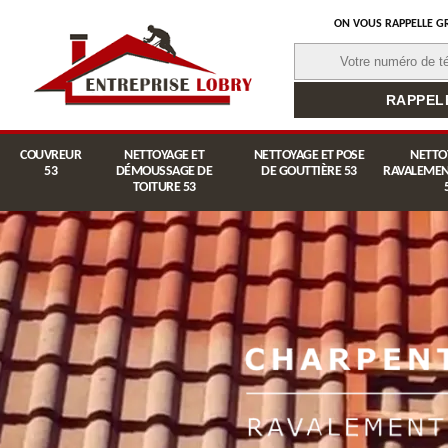
ON VOUS RAPPELLE G
COUVREUR
NETTOYAGE ET
NETTOYAGE ET POSE
NETTO
53
DÉMOUSSAGE DE
DE GOUTTIÈRE 53
RAVALEMEN
TOITURE 53