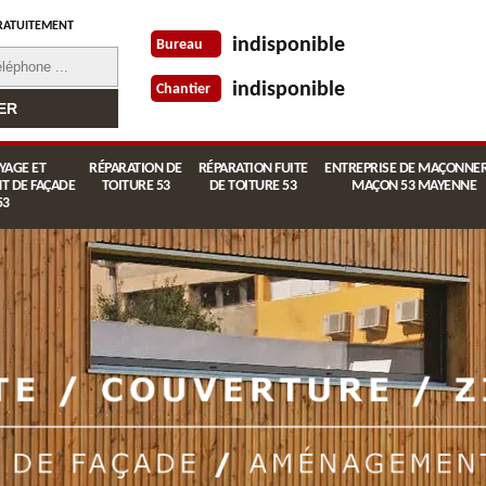
RATUITEMENT
indisponible
Bureau
indisponible
Chantier
YAGE ET
RÉPARATION DE
RÉPARATION FUITE
ENTREPRISE DE MAÇONNER
T DE FAÇADE
TOITURE 53
DE TOITURE 53
MAÇON 53 MAYENNE
53