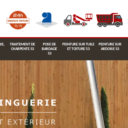
IE,
TRAITEMENT DE
POSE DE
PEINTURE SUR TUILE
PEINTURE SUR
CHARPENTE 53
BARDAGE
ET TOITURE 53
ARDOISE 53
53