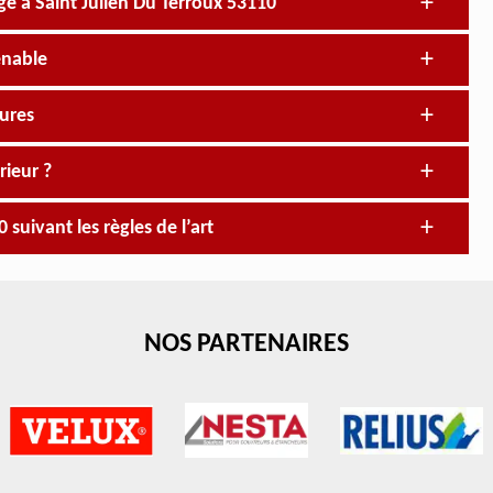
ge à Saint Julien Du Terroux 53110
enable
ures
rieur ?
suivant les règles de l’art
NOS PARTENAIRES