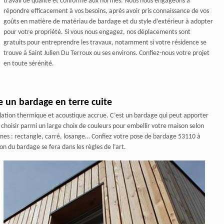
travail de qualité et conforme aux normes. Nous nous engageons à
répondre efficacement à vos besoins, après avoir pris connaissance de vos
goûts en matière de matériau de bardage et du style d’extérieur à adopter
pour votre propriété. Si vous nous engagez, nos déplacements sont
gratuits pour entreprendre les travaux, notamment si votre résidence se
trouve à Saint Julien Du Terroux ou ses environs. Confiez-nous votre projet
en toute sérénité.
e un bardage en terre cuite
lation thermique et acoustique accrue. C’est un bardage qui peut apporter
 choisir parmi un large choix de couleurs pour embellir votre maison selon
ormes : rectangle, carré, losange… Confiez votre pose de bardage 53110 à
on du bardage se fera dans les règles de l’art.