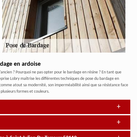
rdage en ardoise
’ancien ? Pourquoi ne pas opter pour le bardage en résine ? En tant que
reprise Lobry maîtrise les différentes techniques de pose du bardage en
e a comme atout sa modernité, son imperméabilité ainsi que sa résistance face
 plusieurs formes et couleurs.