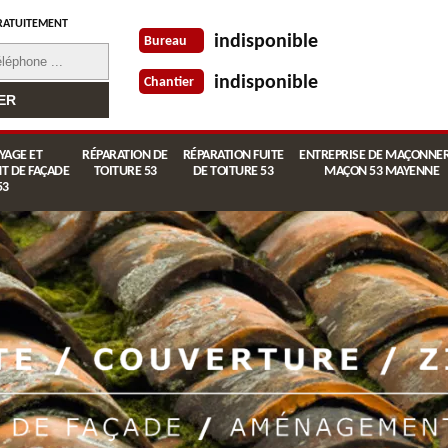
RATUITEMENT
indisponible
Bureau
indisponible
Chantier
YAGE ET
RÉPARATION DE
RÉPARATION FUITE
ENTREPRISE DE MAÇONNER
T DE FAÇADE
TOITURE 53
DE TOITURE 53
MAÇON 53 MAYENNE
53