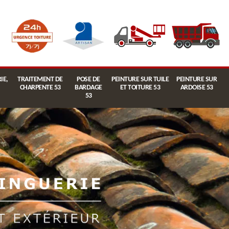
IE,
TRAITEMENT DE
POSE DE
PEINTURE SUR TUILE
PEINTURE SUR
CHARPENTE 53
BARDAGE
ET TOITURE 53
ARDOISE 53
53