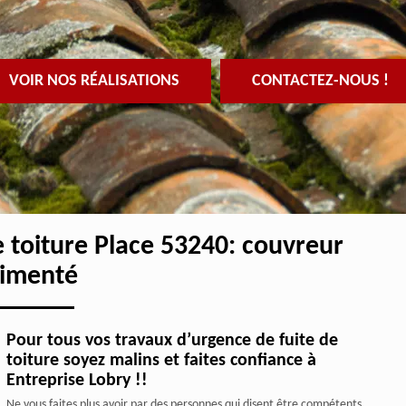
VOIR NOS RÉALISATIONS
CONTACTEZ-NOUS !
e toiture Place 53240: couvreur
imenté
Pour tous vos travaux d’urgence de fuite de
toiture soyez malins et faites confiance à
Entreprise Lobry !!
Ne vous faites plus avoir par des personnes qui disent être compétents