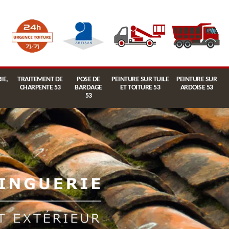
IE,
TRAITEMENT DE
POSE DE
PEINTURE SUR TUILE
PEINTURE SUR
CHARPENTE 53
BARDAGE
ET TOITURE 53
ARDOISE 53
53