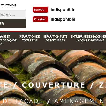
RATUITEMENT
indisponible
Bureau
indisponible
Chantier
YAGE ET
RÉPARATION DE
RÉPARATION FUITE
ENTREPRISE DE MAÇONNER
T DE FAÇADE
TOITURE 53
DE TOITURE 53
MAÇON 53 MAYENNE
53