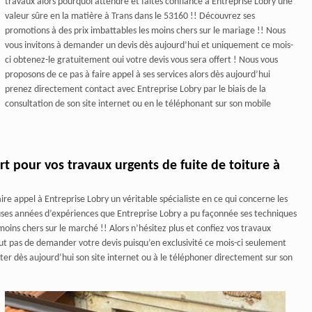
travaux alors pourquoi attendre et faites confiance à Entreprise Lobry une
valeur sûre en la matière à Trans dans le 53160 !! Découvrez ses
promotions à des prix imbattables les moins chers sur le mariage !! Nous
vous invitons à demander un devis dès aujourd’hui et uniquement ce mois-
ci obtenez-le gratuitement oui votre devis vous sera offert ! Nous vous
proposons de ce pas à faire appel à ses services alors dès aujourd’hui
prenez directement contact avec Entreprise Lobry par le biais de la
consultation de son site internet ou en le téléphonant sur son mobile
 pour vos travaux urgents de fuite de toiture à
re appel à Entreprise Lobry un véritable spécialiste en ce qui concerne les
euses années d’expériences que Entreprise Lobry a pu façonnée ses techniques
 moins chers sur le marché !! Alors n’hésitez plus et confiez vos travaux
tout pas de demander votre devis puisqu’en exclusivité ce mois-ci seulement
ulter dès aujourd’hui son site internet ou à le téléphoner directement sur son