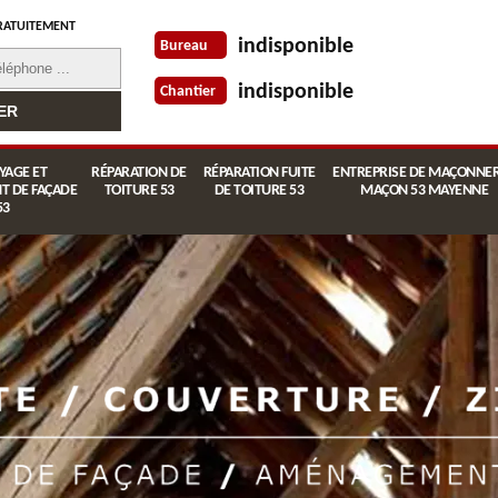
RATUITEMENT
indisponible
Bureau
indisponible
Chantier
YAGE ET
RÉPARATION DE
RÉPARATION FUITE
ENTREPRISE DE MAÇONNER
T DE FAÇADE
TOITURE 53
DE TOITURE 53
MAÇON 53 MAYENNE
53