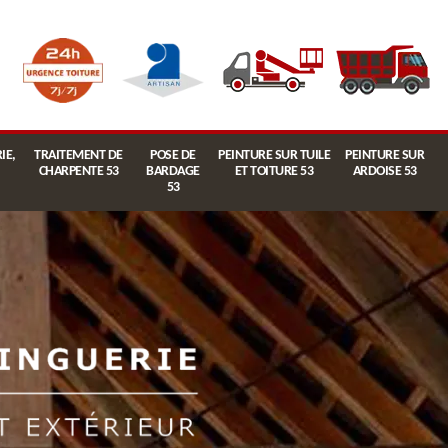
IE,
TRAITEMENT DE
POSE DE
PEINTURE SUR TUILE
PEINTURE SUR
CHARPENTE 53
BARDAGE
ET TOITURE 53
ARDOISE 53
53