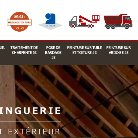
IE,
TRAITEMENT DE
POSE DE
PEINTURE SUR TUILE
PEINTURE SUR
CHARPENTE 53
BARDAGE
ET TOITURE 53
ARDOISE 53
53