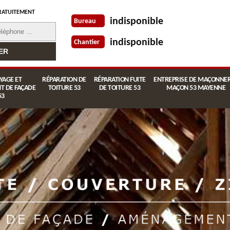
RATUITEMENT
indisponible
Bureau
indisponible
Chantier
YAGE ET
RÉPARATION DE
RÉPARATION FUITE
ENTREPRISE DE MAÇONNER
T DE FAÇADE
TOITURE 53
DE TOITURE 53
MAÇON 53 MAYENNE
53