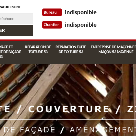
RATUITEMENT
indisponible
Bureau
indisponible
Chantier
YAGE ET
RÉPARATION DE
RÉPARATION FUITE
ENTREPRISE DE MAÇONNER
T DE FAÇADE
TOITURE 53
DE TOITURE 53
MAÇON 53 MAYENNE
53