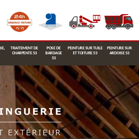
IE,
TRAITEMENT DE
POSE DE
PEINTURE SUR TUILE
PEINTURE SUR
CHARPENTE 53
BARDAGE
ET TOITURE 53
ARDOISE 53
53