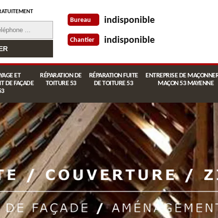
RATUITEMENT
indisponible
Bureau
indisponible
Chantier
YAGE ET
RÉPARATION DE
RÉPARATION FUITE
ENTREPRISE DE MAÇONNER
T DE FAÇADE
TOITURE 53
DE TOITURE 53
MAÇON 53 MAYENNE
53