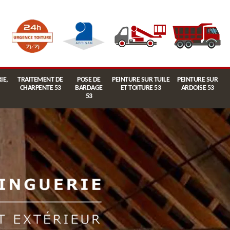
IE,
TRAITEMENT DE
POSE DE
PEINTURE SUR TUILE
PEINTURE SUR
CHARPENTE 53
BARDAGE
ET TOITURE 53
ARDOISE 53
53