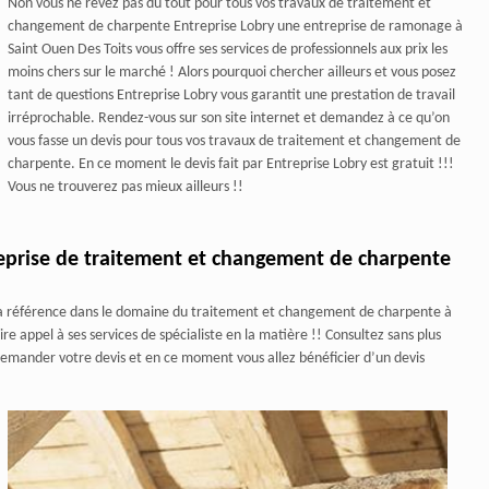
Non vous ne rêvez pas du tout pour tous vos travaux de traitement et
changement de charpente Entreprise Lobry une entreprise de ramonage à
Saint Ouen Des Toits vous offre ses services de professionnels aux prix les
moins chers sur le marché ! Alors pourquoi chercher ailleurs et vous posez
tant de questions Entreprise Lobry vous garantit une prestation de travail
irréprochable. Rendez-vous sur son site internet et demandez à ce qu’on
vous fasse un devis pour tous vos travaux de traitement et changement de
charpente. En ce moment le devis fait par Entreprise Lobry est gratuit !!!
Vous ne trouverez pas mieux ailleurs !!
reprise de traitement et changement de charpente
y la référence dans le domaine du traitement et changement de charpente à
re appel à ses services de spécialiste en la matière !! Consultez sans plus
 demander votre devis et en ce moment vous allez bénéficier d’un devis