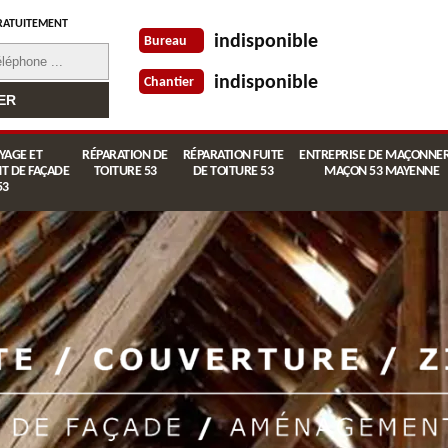
RATUITEMENT
indisponible
Bureau
indisponible
Chantier
YAGE ET
RÉPARATION DE
RÉPARATION FUITE
ENTREPRISE DE MAÇONNER
T DE FAÇADE
TOITURE 53
DE TOITURE 53
MAÇON 53 MAYENNE
53