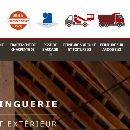
IE,
TRAITEMENT DE
POSE DE
PEINTURE SUR TUILE
PEINTURE SUR
CHARPENTE 53
BARDAGE
ET TOITURE 53
ARDOISE 53
53