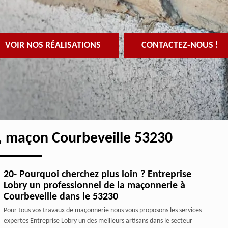
VOIR NOS RÉALISATIONS
CONTACTEZ-NOUS !
, maçon Courbeveille 53230
20- Pourquoi cherchez plus loin ? Entreprise
Lobry un professionnel de la maçonnerie à
Courbeveille dans le 53230
Pour tous vos travaux de maçonnerie nous vous proposons les services
expertes Entreprise Lobry un des meilleurs artisans dans le secteur