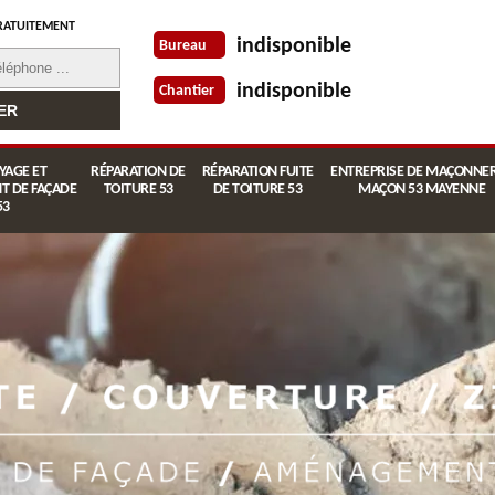
RATUITEMENT
indisponible
Bureau
indisponible
Chantier
YAGE ET
RÉPARATION DE
RÉPARATION FUITE
ENTREPRISE DE MAÇONNER
T DE FAÇADE
TOITURE 53
DE TOITURE 53
MAÇON 53 MAYENNE
53