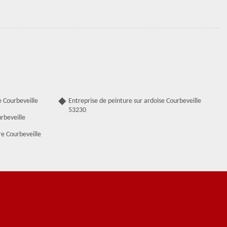
 Courbeveille
Entreprise de peinture sur ardoise Courbeveille
53230
rbeveille
e Courbeveille