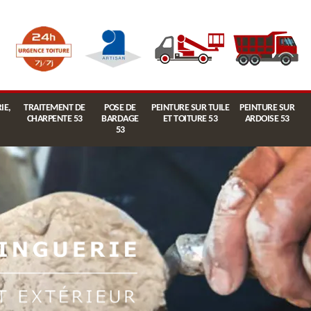
IE,
TRAITEMENT DE
POSE DE
PEINTURE SUR TUILE
PEINTURE SUR
CHARPENTE 53
BARDAGE
ET TOITURE 53
ARDOISE 53
53