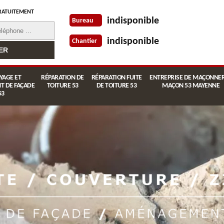
RATUITEMENT
indisponible
Bureau
indisponible
Chantier
YAGE ET
RÉPARATION DE
RÉPARATION FUITE
ENTREPRISE DE MAÇONNER
T DE FAÇADE
TOITURE 53
DE TOITURE 53
MAÇON 53 MAYENNE
53