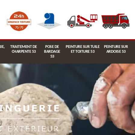
IE,
TRAITEMENT DE
POSE DE
PEINTURE SUR TUILE
PEINTURE SUR
CHARPENTE 53
BARDAGE
ET TOITURE 53
ARDOISE 53
53