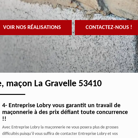
VOIR NOS RÉALISATIONS
CONTACTEZ-NOUS !
e, maçon La Gravelle 53410
4- Entreprise Lobry vous garantit un travail de
maçonnerie à des prix défiant toute concurrence
!!
Avec Entreprise Lobry la maçonnerie ne vous posera plus de grosses
difficultés puisqu’il vous suffira de contacter Entreprise Lobry et vos