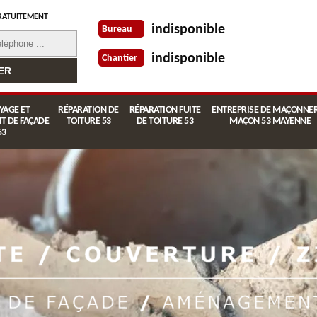
RATUITEMENT
indisponible
Bureau
indisponible
Chantier
YAGE ET
RÉPARATION DE
RÉPARATION FUITE
ENTREPRISE DE MAÇONNER
T DE FAÇADE
TOITURE 53
DE TOITURE 53
MAÇON 53 MAYENNE
53