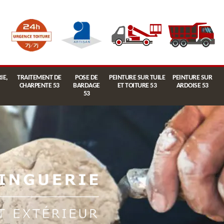
IE,
TRAITEMENT DE
POSE DE
PEINTURE SUR TUILE
PEINTURE SUR
CHARPENTE 53
BARDAGE
ET TOITURE 53
ARDOISE 53
53