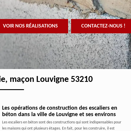
VOIR NOS RÉALISATIONS
CONTACTEZ-NOUS !
ie, maçon Louvigne 53210
Les opérations de construction des escaliers en
béton dans la ville de Louvigne et ses environs
Les escaliers en béton sont des constructions qui sont indispensables pour
les maisons qui ont plusieurs étages. En fait, pour les construire, il est