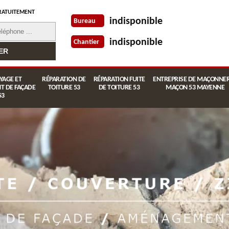
RATUITEMENT
indisponible
Bureau
indisponible
Chantier
YAGE ET
RÉPARATION DE
RÉPARATION FUITE
ENTREPRISE DE MAÇONNER
T DE FAÇADE
TOITURE 53
DE TOITURE 53
MAÇON 53 MAYENNE
53