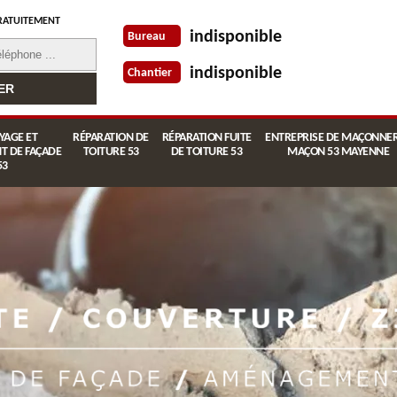
RATUITEMENT
indisponible
Bureau
indisponible
Chantier
YAGE ET
RÉPARATION DE
RÉPARATION FUITE
ENTREPRISE DE MAÇONNER
T DE FAÇADE
TOITURE 53
DE TOITURE 53
MAÇON 53 MAYENNE
53