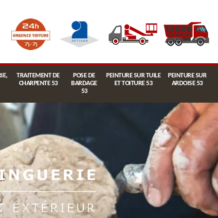
IE,
TRAITEMENT DE
POSE DE
PEINTURE SUR TUILE
PEINTURE SUR
CHARPENTE 53
BARDAGE
ET TOITURE 53
ARDOISE 53
53