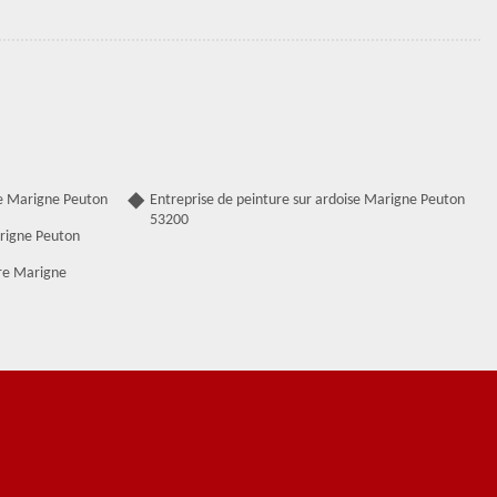
e Marigne Peuton
Entreprise de peinture sur ardoise Marigne Peuton
53200
arigne Peuton
re Marigne