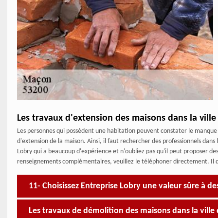
Les travaux d'extension des maisons dans la vill
Les personnes qui possèdent une habitation peuvent constater le manque d'e
d'extension de la maison. Ainsi, il faut rechercher des professionnels da
Lobry qui a beaucoup d'expérience et n'oubliez pas qu'il peut proposer des 
renseignements complémentaires, veuillez le téléphoner directement. Il d
11- Choisissez Entreprise Lobry une valeur sûre à de
Les travaux de démolition des maisons dans la ville