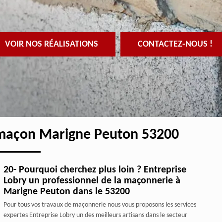
VOIR NOS RÉALISATIONS
CONTACTEZ-NOUS !
 maçon Marigne Peuton 53200
20- Pourquoi cherchez plus loin ? Entreprise
Lobry un professionnel de la maçonnerie à
Marigne Peuton dans le 53200
Pour tous vos travaux de maçonnerie nous vous proposons les services
expertes Entreprise Lobry un des meilleurs artisans dans le secteur