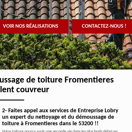
VOIR NOS RÉALISATIONS
CONTACTEZ-NOUS !
ussage de toiture Fromentieres
llent couvreur
2- Faites appel aux services de Entreprise Lobry
un expert du nettoyage et du démoussage de
toiture à Fromentieres dans le 53200 !!
Votre toiture pourra avoir une seconde vie dans les plus brefs délais en