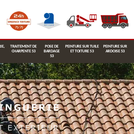
IE,
TRAITEMENT DE
POSE DE
PEINTURE SUR TUILE
PEINTURE SUR
CHARPENTE 53
BARDAGE
ET TOITURE 53
ARDOISE 53
53