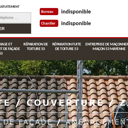
RATUITEMENT
indisponible
Bureau
indisponible
Chantier
YAGE ET
RÉPARATION DE
RÉPARATION FUITE
ENTREPRISE DE MAÇONNER
T DE FAÇADE
TOITURE 53
DE TOITURE 53
MAÇON 53 MAYENNE
53