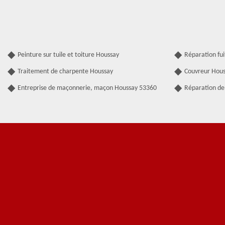
Peinture sur tuile et toiture Houssay
Réparation fui
Traitement de charpente Houssay
Couvreur Hou
Entreprise de maçonnerie, maçon Houssay 53360
Réparation de