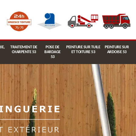
IE,
TRAITEMENT DE
POSE DE
PEINTURE SUR TUILE
PEINTURE SUR
CHARPENTE 53
BARDAGE
ET TOITURE 53
ARDOISE 53
53