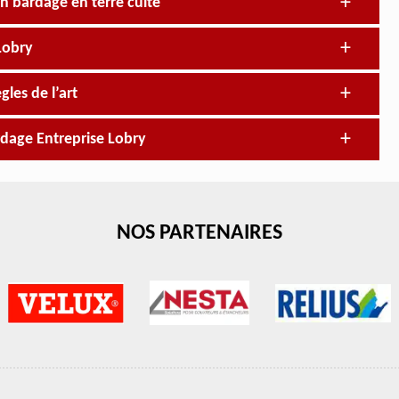
un bardage en terre cuite
Lobry
les de l’art
rdage Entreprise Lobry
NOS PARTENAIRES