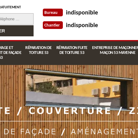
RATUITEMENT
indisponible
Bureau
indisponible
Chantier
YAGE ET
RÉPARATION DE
RÉPARATION FUITE
ENTREPRISE DE MAÇONNER
T DE FAÇADE
TOITURE 53
DE TOITURE 53
MAÇON 53 MAYENNE
53