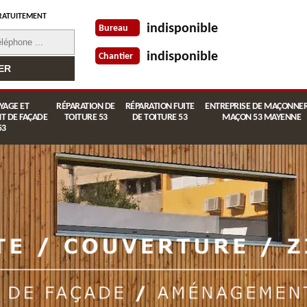
RATUITEMENT
indisponible
Bureau
indisponible
Chantier
YAGE ET
RÉPARATION DE
RÉPARATION FUITE
ENTREPRISE DE MAÇONNER
T DE FAÇADE
TOITURE 53
DE TOITURE 53
MAÇON 53 MAYENNE
53