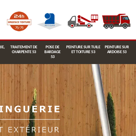
IE,
TRAITEMENT DE
POSE DE
PEINTURE SUR TUILE
PEINTURE SUR
CHARPENTE 53
BARDAGE
ET TOITURE 53
ARDOISE 53
53