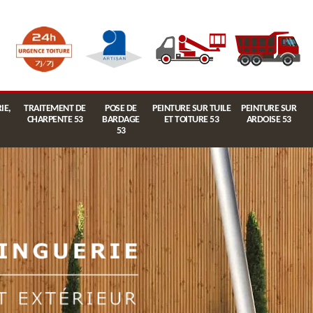
IE,
TRAITEMENT DE
POSE DE
PEINTURE SUR TUILE
PEINTURE SUR
CHARPENTE 53
BARDAGE
ET TOITURE 53
ARDOISE 53
53