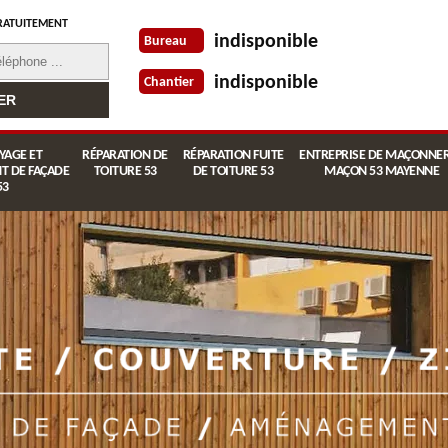
RATUITEMENT
indisponible
Bureau
indisponible
Chantier
YAGE ET
RÉPARATION DE
RÉPARATION FUITE
ENTREPRISE DE MAÇONNER
T DE FAÇADE
TOITURE 53
DE TOITURE 53
MAÇON 53 MAYENNE
53