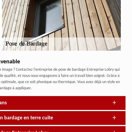
nvenable
e image ? Contactez l’entreprise de pose de bardage Entreprise Lobry qui
qualité, et nous nous engageons à faire un travail bien soigné. Grâce à
 optimale, que ce soit phonique ou thermique. Vous avez déjà un style en
bardage à appliquer.
sans
un bardage en terre cuite