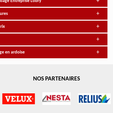
rdage Entreprise Lobry
ures
rix
ge en ardoise
NOS PARTENAIRES