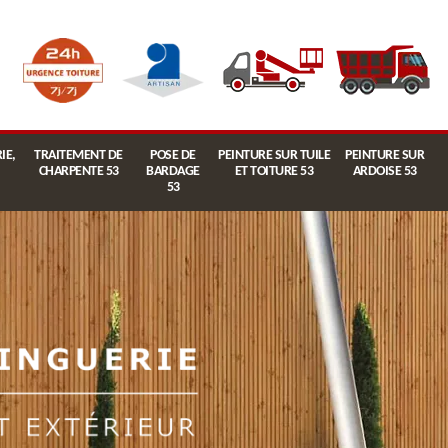
IE,
TRAITEMENT DE
POSE DE
PEINTURE SUR TUILE
PEINTURE SUR
CHARPENTE 53
BARDAGE
ET TOITURE 53
ARDOISE 53
53