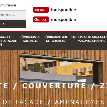
RATUITEMENT
indisponible
Bureau
indisponible
Chantier
YAGE ET
RÉPARATION DE
RÉPARATION FUITE
ENTREPRISE DE MAÇONNER
T DE FAÇADE
TOITURE 53
DE TOITURE 53
MAÇON 53 MAYENNE
53