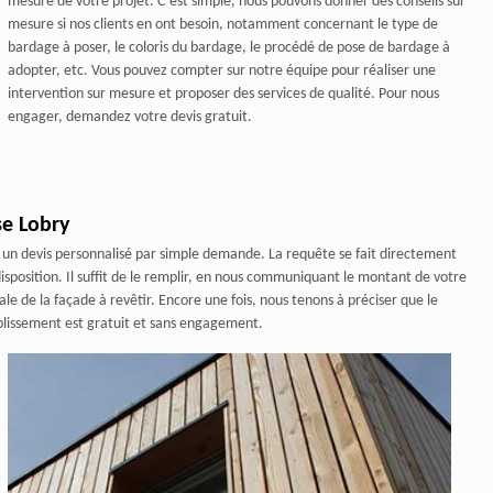
mesure de votre projet. C’est simple, nous pouvons donner des conseils sur
mesure si nos clients en ont besoin, notamment concernant le type de
bardage à poser, le coloris du bardage, le procédé de pose de bardage à
adopter, etc. Vous pouvez compter sur notre équipe pour réaliser une
intervention sur mesure et proposer des services de qualité. Pour nous
engager, demandez votre devis gratuit.
se Lobry
 un devis personnalisé par simple demande. La requête se fait directement
isposition. Il suffit de le remplir, en nous communiquant le montant de votre
ale de la façade à revêtir. Encore une fois, nous tenons à préciser que le
ablissement est gratuit et sans engagement.