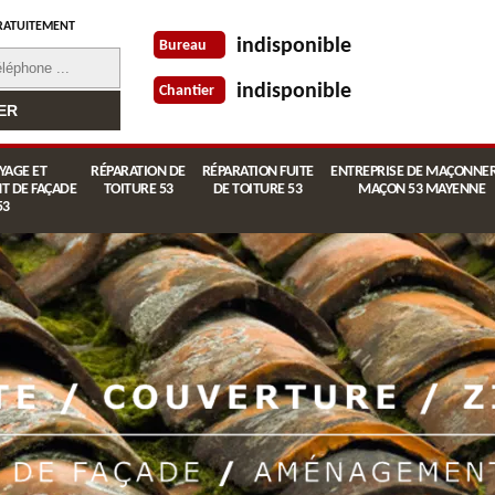
RATUITEMENT
indisponible
Bureau
indisponible
Chantier
YAGE ET
RÉPARATION DE
RÉPARATION FUITE
ENTREPRISE DE MAÇONNER
T DE FAÇADE
TOITURE 53
DE TOITURE 53
MAÇON 53 MAYENNE
53