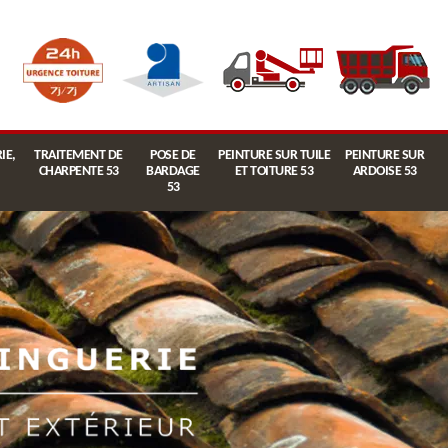
IE,
TRAITEMENT DE
POSE DE
PEINTURE SUR TUILE
PEINTURE SUR
CHARPENTE 53
BARDAGE
ET TOITURE 53
ARDOISE 53
53