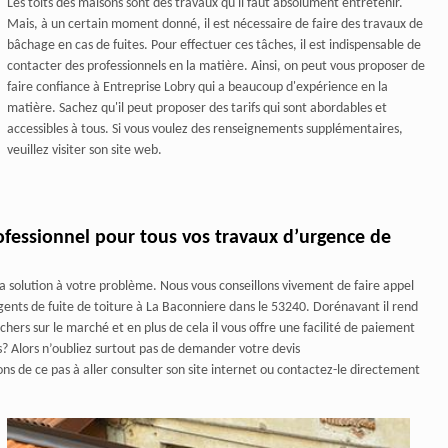
Les toits des maisons sont des travaux qu'il faut absolument entretenir.
Mais, à un certain moment donné, il est nécessaire de faire des travaux de
bâchage en cas de fuites. Pour effectuer ces tâches, il est indispensable de
contacter des professionnels en la matière. Ainsi, on peut vous proposer de
faire confiance à Entreprise Lobry qui a beaucoup d'expérience en la
matière. Sachez qu'il peut proposer des tarifs qui sont abordables et
accessibles à tous. Si vous voulez des renseignements supplémentaires,
veuillez visiter son site web.
rofessionnel pour tous vos travaux d’urgence de
a solution à votre problème. Nous vous conseillons vivement de faire appel
rgents de fuite de toiture à La Baconniere dans le 53240. Dorénavant il rend
 chers sur le marché et en plus de cela il vous offre une facilité de paiement
s? Alors n’oubliez surtout pas de demander votre devis
ons de ce pas à aller consulter son site internet ou contactez-le directement