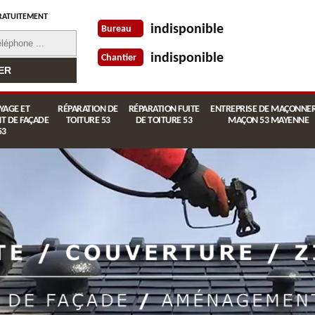
RATUITEMENT
indisponible
Bureau
indisponible
Chantier
YAGE ET
RÉPARATION DE
RÉPARATION FUITE
ENTREPRISE DE MAÇONNER
T DE FAÇADE
TOITURE 53
DE TOITURE 53
MAÇON 53 MAYENNE
53