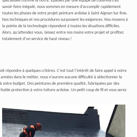
spécialisée comme la nôtre. Epaulés par une équipe de couvreurs au
savoir-faire inégalé, nous sommes en mesure d’accomplir rapidement
toutes les phases de votre projet peinture ardoise à Saint Aignan Sur Roe.
Nos techniques et nos procédures surpassent les exigences. Nos moyens à
la pointe de la technologie répondent à toutes les situations difficiles.
Alors, qu’attendez-vous, laissez entre nos mains votre projet et profitez
totalement d’un service de haut niveau !
oit répondre à quelques critères. C’est tout l’intérêt de faire appel à notre
années dans le métier, nous n’aurons aucune difficulté à sélectionner la
 à votre budget. Des peintures de première qualité, fabriquées par des
able protection à votre toiture ardoise. Un petit coup de fil et vous serez