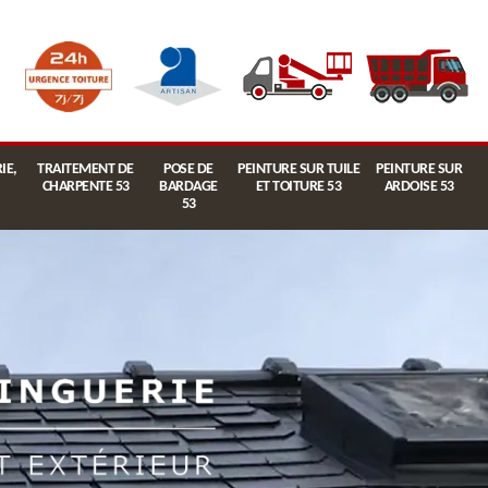
IE,
TRAITEMENT DE
POSE DE
PEINTURE SUR TUILE
PEINTURE SUR
CHARPENTE 53
BARDAGE
ET TOITURE 53
ARDOISE 53
53