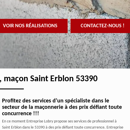
VOIR NOS RÉALISATIONS
CONTACTEZ-NOUS !
, maçon Saint Erblon 53390
Profitez des services d’un spécialiste dans le
secteur de la maçonnerie à des prix défiant toute
concurrence !!!
En ce moment Entreprise Lobry propose ses services de professionnel à
Saint Erblon dans le 53390 à des prix défiant toute concurrence. Entreprise