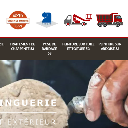
IE,
TRAITEMENT DE
POSE DE
PEINTURE SUR TUILE
PEINTURE SUR
CHARPENTE 53
BARDAGE
ET TOITURE 53
ARDOISE 53
53