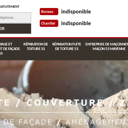
RATUITEMENT
indisponible
Bureau
indisponible
Chantier
YAGE ET
RÉPARATION DE
RÉPARATION FUITE
ENTREPRISE DE MAÇONNER
T DE FAÇADE
TOITURE 53
DE TOITURE 53
MAÇON 53 MAYENNE
53