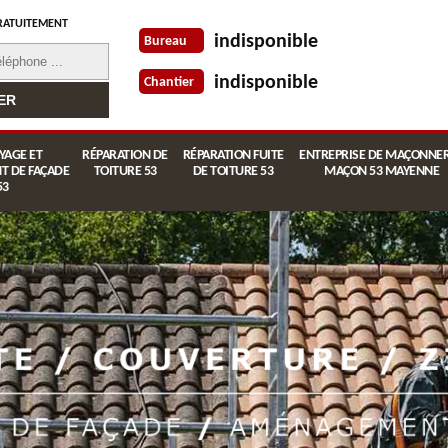
RATUITEMENT
indisponible
Bureau
indisponible
Chantier
YAGE ET
RÉPARATION DE
RÉPARATION FUITE
ENTREPRISE DE MAÇONNER
T DE FAÇADE
TOITURE 53
DE TOITURE 53
MAÇON 53 MAYENNE
53