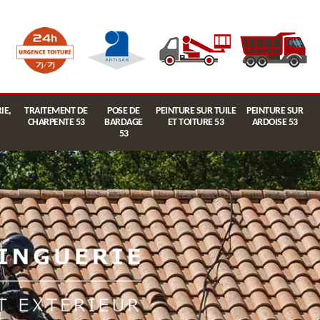
IE,
TRAITEMENT DE
POSE DE
PEINTURE SUR TUILE
PEINTURE SUR
CHARPENTE 53
BARDAGE
ET TOITURE 53
ARDOISE 53
53