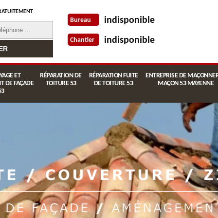
RATUITEMENT
indisponible
Bureau
indisponible
Chantier
YAGE ET
RÉPARATION DE
RÉPARATION FUITE
ENTREPRISE DE MAÇONNER
T DE FAÇADE
TOITURE 53
DE TOITURE 53
MAÇON 53 MAYENNE
53