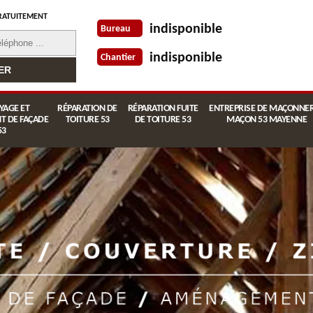
RATUITEMENT
indisponible
Bureau
indisponible
Chantier
YAGE ET
RÉPARATION DE
RÉPARATION FUITE
ENTREPRISE DE MAÇONNER
T DE FAÇADE
TOITURE 53
DE TOITURE 53
MAÇON 53 MAYENNE
53