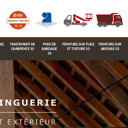
IE,
TRAITEMENT DE
POSE DE
PEINTURE SUR TUILE
PEINTURE SUR
CHARPENTE 53
BARDAGE
ET TOITURE 53
ARDOISE 53
53