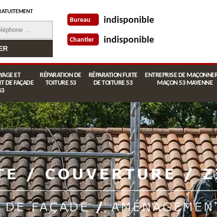
RATUITEMENT
indisponible
Bureau
indisponible
Chantier
YAGE ET
RÉPARATION DE
RÉPARATION FUITE
ENTREPRISE DE MAÇONNER
T DE FAÇADE
TOITURE 53
DE TOITURE 53
MAÇON 53 MAYENNE
53