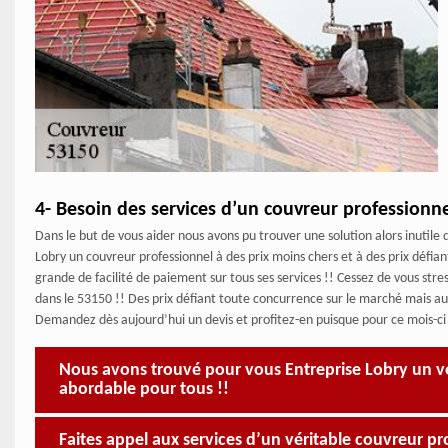
4- Besoin des services d’un couvreur professionne
Dans le but de vous aider nous avons pu trouver une solution alors inutile
Lobry un couvreur professionnel à des prix moins chers et à des prix défian
grande de facilité de paiement sur tous ses services !! Cessez de vous str
dans le 53150 !! Des prix défiant toute concurrence sur le marché mais aus
Demandez dès aujourd’hui un devis et profitez-en puisque pour ce mois-ci v
Nous avons trouvé pour vous Entreprise Lobry un vér
abordable pour tous !!
Faites appel aux services d’un véritable couvreur 