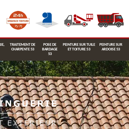
IE,
TRAITEMENT DE
POSE DE
PEINTURE SUR TUILE
PEINTURE SUR
CHARPENTE 53
BARDAGE
ET TOITURE 53
ARDOISE 53
53