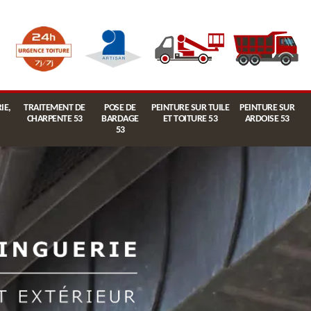
IE,
TRAITEMENT DE
POSE DE
PEINTURE SUR TUILE
PEINTURE SUR
CHARPENTE 53
BARDAGE
ET TOITURE 53
ARDOISE 53
53