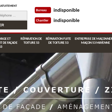
RATUITEMENT
indisponible
Bureau
indisponible
Chantier
YAGE ET
RÉPARATION DE
RÉPARATION FUITE
ENTREPRISE DE MAÇONNER
T DE FAÇADE
TOITURE 53
DE TOITURE 53
MAÇON 53 MAYENNE
53