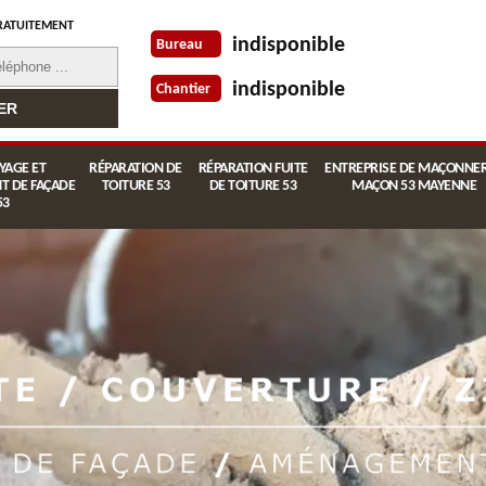
RATUITEMENT
indisponible
Bureau
indisponible
Chantier
YAGE ET
RÉPARATION DE
RÉPARATION FUITE
ENTREPRISE DE MAÇONNER
T DE FAÇADE
TOITURE 53
DE TOITURE 53
MAÇON 53 MAYENNE
53