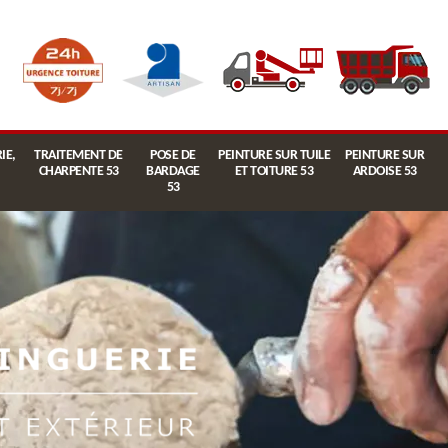
IE,
TRAITEMENT DE
POSE DE
PEINTURE SUR TUILE
PEINTURE SUR
CHARPENTE 53
BARDAGE
ET TOITURE 53
ARDOISE 53
53