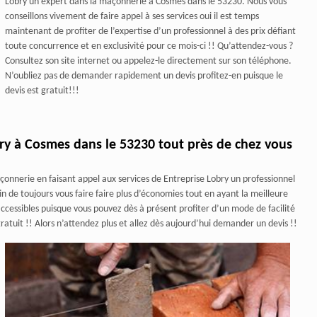
Lobry un expert dans la maçonnerie à Cosmes dans le 53230. Nous vous
conseillons vivement de faire appel à ses services oui il est temps
maintenant de profiter de l’expertise d’un professionnel à des prix défiant
toute concurrence et en exclusivité pour ce mois-ci !! Qu’attendez-vous ?
Consultez son site internet ou appelez-le directement sur son téléphone.
N’oubliez pas de demander rapidement un devis profitez-en puisque le
devis est gratuit!!!
obry à Cosmes dans le 53230 tout près de chez vous
onnerie en faisant appel aux services de Entreprise Lobry un professionnel
n de toujours vous faire faire plus d’économies tout en ayant la meilleure
 accessibles puisque vous pouvez dès à présent profiter d’un mode de facilité
tuit !! Alors n’attendez plus et allez dès aujourd’hui demander un devis !!