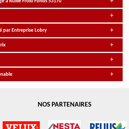
ge à Ruille Froid Fonds 53170
é par Entreprise Lobry
rix
enable
NOS PARTENAIRES