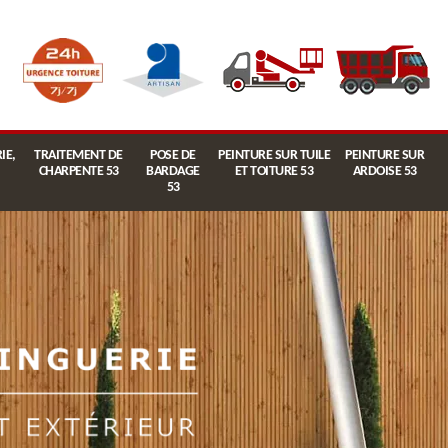
IE,
TRAITEMENT DE
POSE DE
PEINTURE SUR TUILE
PEINTURE SUR
CHARPENTE 53
BARDAGE
ET TOITURE 53
ARDOISE 53
53