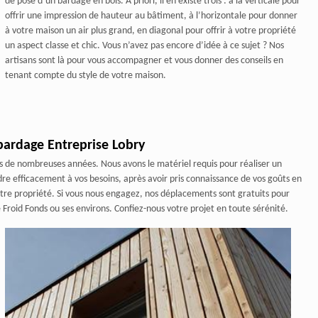
de pose d’un bardage en bois. A priori, il en existe trois : à la verticale pour
offrir une impression de hauteur au bâtiment, à l’horizontale pour donner
à votre maison un air plus grand, en diagonal pour offrir à votre propriété
un aspect classe et chic. Vous n’avez pas encore d’idée à ce sujet ? Nos
artisans sont là pour vous accompagner et vous donner des conseils en
tenant compte du style de votre maison.
bardage Entreprise Lobry
s de nombreuses années. Nous avons le matériel requis pour réaliser un
e efficacement à vos besoins, après avoir pris connaissance de vos goûts en
tre propriété. Si vous nous engagez, nos déplacements sont gratuits pour
Froid Fonds ou ses environs. Confiez-nous votre projet en toute sérénité.