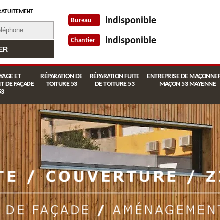
RATUITEMENT
indisponible
Bureau
indisponible
Chantier
YAGE ET
RÉPARATION DE
RÉPARATION FUITE
ENTREPRISE DE MAÇONNER
T DE FAÇADE
TOITURE 53
DE TOITURE 53
MAÇON 53 MAYENNE
53