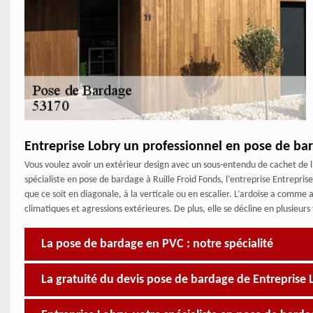
Entreprise Lobry un professionnel en pose de ba
Vous voulez avoir un extérieur design avec un sous-entendu de cachet de l
spécialiste en pose de bardage à Ruille Froid Fonds, l’entreprise Entrepris
que ce soit en diagonale, à la verticale ou en escalier. L’ardoise a comme
climatiques et agressions extérieures. De plus, elle se décline en plusieurs
La pose de bardage en PVC : notre spécialité
La gratuité du devis pose de bardage de Entreprise 