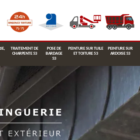
IE,
TRAITEMENT DE
POSE DE
PEINTURE SUR TUILE
PEINTURE SUR
CHARPENTE 53
BARDAGE
ET TOITURE 53
ARDOISE 53
53