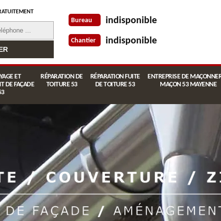
RATUITEMENT
indisponible
Bureau
indisponible
Chantier
YAGE ET
RÉPARATION DE
RÉPARATION FUITE
ENTREPRISE DE MAÇONNER
T DE FAÇADE
TOITURE 53
DE TOITURE 53
MAÇON 53 MAYENNE
53