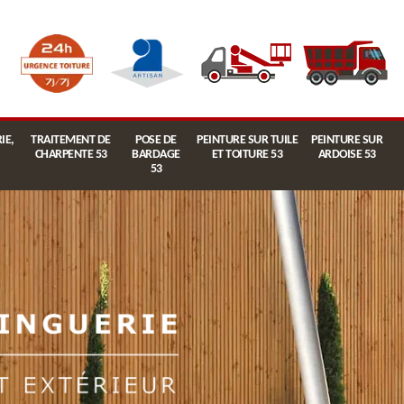
IE,
TRAITEMENT DE
POSE DE
PEINTURE SUR TUILE
PEINTURE SUR
CHARPENTE 53
BARDAGE
ET TOITURE 53
ARDOISE 53
53