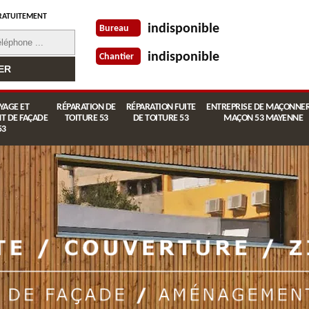
RATUITEMENT
indisponible
Bureau
indisponible
Chantier
YAGE ET
RÉPARATION DE
RÉPARATION FUITE
ENTREPRISE DE MAÇONNER
T DE FAÇADE
TOITURE 53
DE TOITURE 53
MAÇON 53 MAYENNE
53