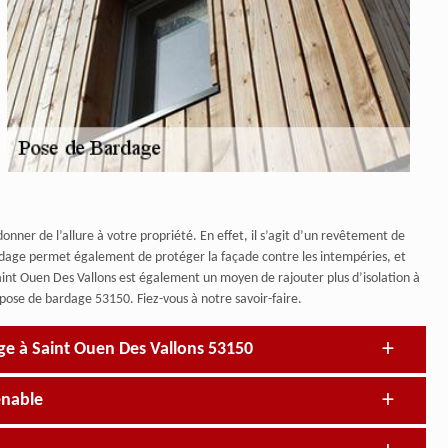
nner de l’allure à votre propriété. En effet, il s’agit d’un revêtement de
ardage permet également de protéger la façade contre les intempéries, et
aint Ouen Des Vallons est également un moyen de rajouter plus d’isolation à
 pose de bardage 53150. Fiez-vous à notre savoir-faire.
age à Saint Ouen Des Vallons 53150
enable